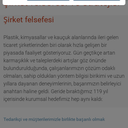
Şirket felsefesi ve stratejisi
Şirket felsefesi
Plastik, kimyasallar ve kauçuk alanlarında ileri gelen
ticaret şirketlerinden biri olarak hızla gelişen bir
piyasada faaliyet gösteriyoruz. Gün geçtikçe artan
karmaşıklık ve taleplerdeki artışlar göz önünde
bulundurulduğunda, çalışanlarımızın çözüm odaklı
olmaları, sahip oldukları yöntem bilgisi birikimi ve uzun
yıllara dayanan deneyimlerinin, başarımızın belirleyici
anahtarı haline geldi. Geride bıraktığımız 119 yıl
içerisinde kurumsal hedefimiz hep aynı kaldı:
Tedarikçi ve müşterilerimizle birlikte başarılı olmak