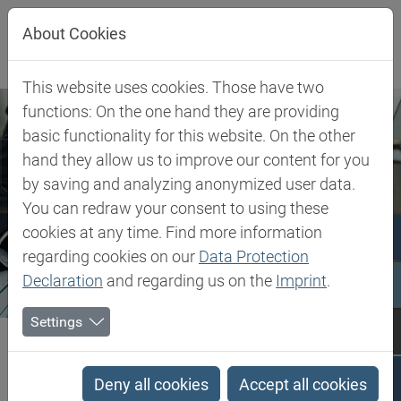
Jump directly to main navigation
Jump directly to content
About Cookies
This website uses cookies. Those have two
functions: On the one hand they are providing
basic functionality for this website. On the other
hand they allow us to improve our content for you
by saving and analyzing anonymized user data.
You can redraw your consent to using these
cookies at any time. Find more information
regarding cookies on our
Data Protection
Declaration
and regarding us on the
Imprint
.
Settings
Biesterfeld SE
Şirketi
Biesterfeld Hakkında
Şirket felsefesi ve stratejisi
Deny all cookies
Accept all cookies