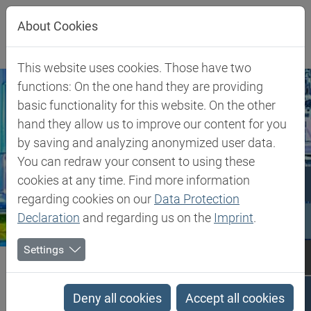
Jump directly to main navigation
Jump directly to content
Jump to sub navigation
About Cookies
This website uses cookies. Those have two
functions: On the one hand they are providing
basic functionality for this website. On the other
hand they allow us to improve our content for you
by saving and analyzing anonymized user data.
You can redraw your consent to using these
cookies at any time. Find more information
regarding cookies on our
Data Protection
Declaration
and regarding us on the
Imprint
.
Settings
Biesterfeld SE
Competenza
Competence in Specialties
Compounding
Deny all cookies
Accept all cookies