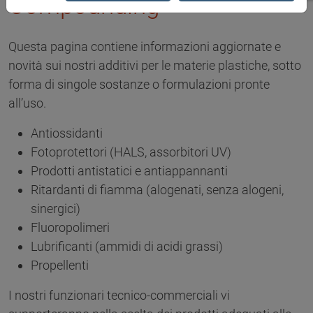
Compounding
Questa pagina contiene informazioni aggiornate e
novità sui nostri additivi per le materie plastiche, sotto
forma di singole sostanze o formulazioni pronte
all’uso.
Antiossidanti
Fotoprotettori (HALS, assorbitori UV)
Prodotti antistatici e antiappannanti
Ritardanti di fiamma (alogenati, senza alogeni,
sinergici)
Fluoropolimeri
Lubrificanti (ammidi di acidi grassi)
Propellenti
I nostri funzionari tecnico-commerciali vi