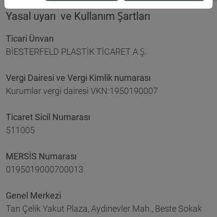
Yasal uyarı ve Kullanım Şartları
Ticari Ünvan
BİESTERFELD PLASTİK TİCARET A.Ş.
Vergi Dairesi ve Vergi Kimlik numarası
Kurumlar vergi dairesi VKN:1950190007
Ticaret Sicil Numarası
511005
MERSİS Numarası
0195019000700013
Genel Merkezi
Tan Çelik Yakut Plaza, Aydınevler Mah., Beste Sokak