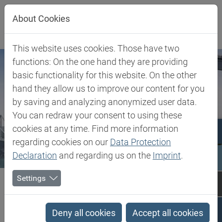
Jump directly to main navigation
Jump directly to content
About Cookies
This website uses cookies. Those have two
functions: On the one hand they are providing
basic functionality for this website. On the other
hand they allow us to improve our content for you
by saving and analyzing anonymized user data.
You can redraw your consent to using these
cookies at any time. Find more information
regarding cookies on our
Data Protection
Declaration
and regarding us on the
Imprint
.
Biesterfeld SE
Turkey
Imprint
Settings
Imprint
Deny all cookies
Accept all cookies