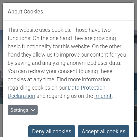
Jump directly to main navigation
Jump directly to content
About Cookies
This website uses cookies. Those have two
functions: On the one hand they are providing
basic functionality for this website. On the other
hand they allow us to improve our content for you
by saving and analyzing anonymized user data.
You can redraw your consent to using these
cookies at any time. Find more information
regarding cookies on our
Data Protection
Declaration
and regarding us on the
Imprint
.
Biesterfeld SE
Turkey
Imprint
Settings
Imprint
Deny all cookies
Accept all cookies