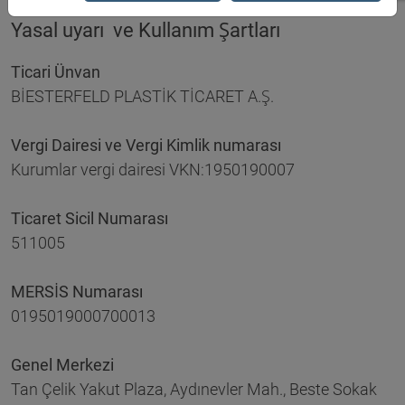
Yasal uyarı ve Kullanım Şartları
Ticari Ünvan
BİESTERFELD PLASTİK TİCARET A.Ş.
Vergi Dairesi ve Vergi Kimlik numarası
Kurumlar vergi dairesi VKN:1950190007
Ticaret Sicil Numarası
511005
MERSİS Numarası
0195019000700013
Genel Merkezi
Tan Çelik Yakut Plaza, Aydınevler Mah., Beste Sokak