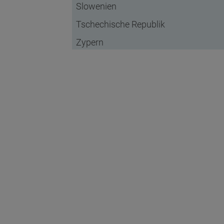
Slowenien
Tschechische Republik
Zypern