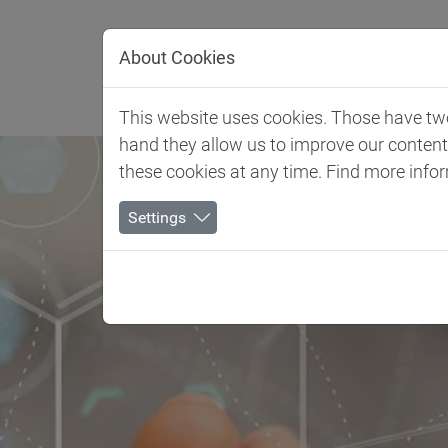
Direkt zur Hauptnavigation springen
Direkt zum Inhalt springen
About Cookies
Kundenindu
This website uses cookies. Those have two 
hand they allow us to improve our conten
these cookies at any time. Find more info
Settings