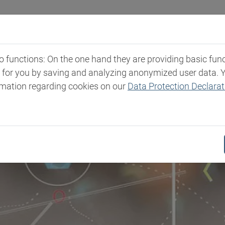
strien
Märkte & Produkte
Expertise
Newsro
functions: On the one hand they are providing basic functi
t for you by saving and analyzing anonymized user data. 
rmation regarding cookies on our
Data Protection Declarat