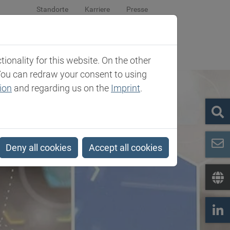
Standorte
Karriere
Presse
om
Unternehmen
Kontakt
onality for this website. On the other
You can redraw your consent to using
ion
and regarding us on the
Imprint
.
Deny all cookies
Accept all cookies