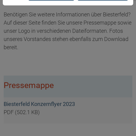
Benötigen Sie weitere Informationen über Biesterfeld?
Auf dieser Seite finden Sie unsere Pressemappe sowie
unser Logo in verschiedenen Dateiformaten. Fotos
unseres Vorstandes stehen ebenfalls zum Download
bereit.
Pressemappe
Biesterfeld Konzernflyer 2023
PDF (502.1 KB)