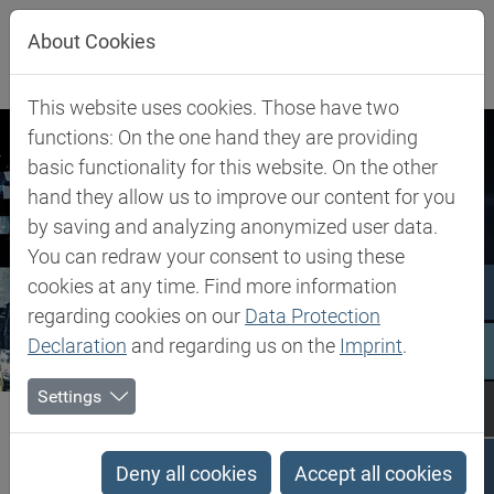
Direkt zur Hauptnavigation springen
Direkt zum Inhalt springen
About Cookies
This website uses cookies. Those have two
functions: On the one hand they are providing
basic functionality for this website. On the other
hand they allow us to improve our content for you
by saving and analyzing anonymized user data.
You can redraw your consent to using these
cookies at any time. Find more information
regarding cookies on our
Data Protection
Declaration
and regarding us on the
Imprint
.
Settings
Biesterfeld SE
Newsroom
Bild- und Infomaterial
Bild- und Infomaterial
Deny all cookies
Accept all cookies