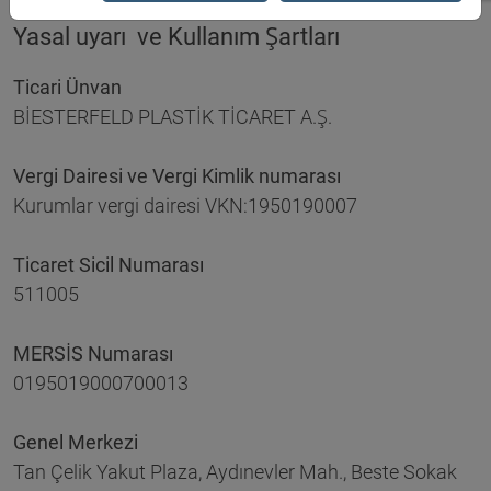
Yasal uyarı ve Kullanım Şartları
Ticari Ünvan
BİESTERFELD PLASTİK TİCARET A.Ş.
Vergi Dairesi ve Vergi Kimlik numarası
Kurumlar vergi dairesi VKN:1950190007
Ticaret Sicil Numarası
511005
MERSİS Numarası
0195019000700013
Genel Merkezi
Tan Çelik Yakut Plaza, Aydınevler Mah., Beste Sokak