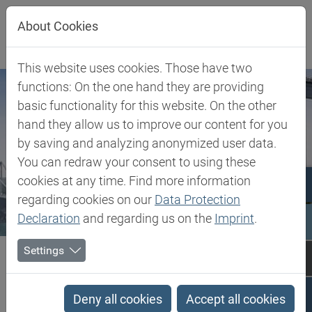
Jump directly to main navigation
Jump directly to content
About Cookies
This website uses cookies. Those have two
functions: On the one hand they are providing
basic functionality for this website. On the other
hand they allow us to improve our content for you
by saving and analyzing anonymized user data.
You can redraw your consent to using these
cookies at any time. Find more information
regarding cookies on our
Data Protection
Declaration
and regarding us on the
Imprint
.
Biesterfeld SE
Turkey
Imprint
Settings
Imprint
Deny all cookies
Accept all cookies