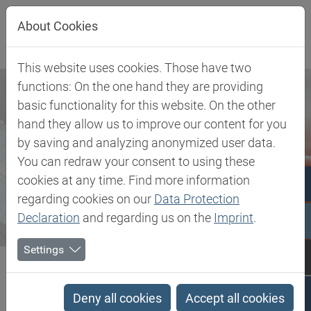
Direkt zur Hauptnavigation springen
Direkt zum Inhalt springen
About Cookies
This website uses cookies. Those have two
functions: On the one hand they are providing
basic functionality for this website. On the other
hand they allow us to improve our content for you
by saving and analyzing anonymized user data.
You can redraw your consent to using these
cookies at any time. Find more information
regarding cookies on our
Data Protection
Declaration
and regarding us on the
Imprint
.
Settings
Biesterfeld SE
Newsroom
News
Colour meets Science: BSC-Kundenseminar zu Kosmetiktrends
Deny all cookies
Accept all cookies