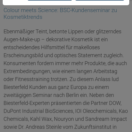
17.04.2019
Colour meets Science: BSC-Kundenseminar zu
Kosmetiktrends
Ebenmäßiger Teint, betonte Lippen oder glitzerndes
Augen-Make-up – dekorative Kosmetik ist ein
entscheidendes Hilfsmittel für makelloses
Erscheinungsbild und optisches Statement zugleich.
Konsumenten fordern immer mehr Produkte, die auch
Extrembedingungen, wie einem langen Arbeitstag
oder Fitnesstraining trotzen. Zu diesem Anlass lud
Biesterfeld Kunden aus ganz Europa zu einem
zweitägigen Seminar nach Berlin ein. Neben den
Biesterfeld-Experten präsentierten die Partner DOW,
DuPont Industrial BioSciences, IOI Oleochemicals, Kao
Chemicals, Kahl Wax, Nouryon und Sandream Impact
sowie Dr. Andreas Steinle vom Zukunftsinstitut in