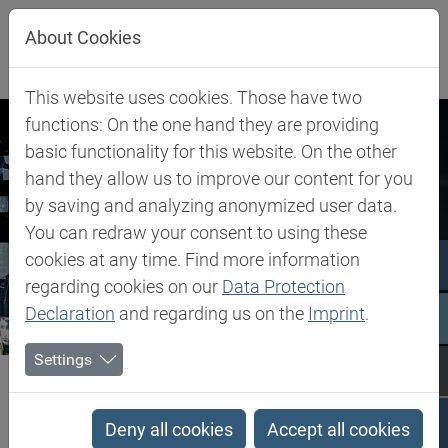
Direkt zur Hauptnavigation springen
Direkt zum Inhalt springen
About Cookies
This website uses cookies. Those have two
functions: On the one hand they are providing
basic functionality for this website. On the other
hand they allow us to improve our content for you
by saving and analyzing anonymized user data.
You can redraw your consent to using these
cookies at any time. Find more information
regarding cookies on our
Data Protection
Declaration
and regarding us on the
Imprint
.
Settings
Biesterfeld SE
Newsroom
Pressemitteilungen
Pressemitteilungen
Deny all cookies
Accept all cookies