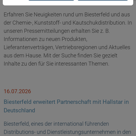
Erfahren Sie Neuigkeiten rund um Biesterfeld und aus
der Chemie-, Kunststoff- und Kautschukdistribution. In
unseren Pressemitteilungen erhalten Sie z. B.
Informationen zu neuen Produkten,
Lieferantenverträgen, Vertriebsregionen und Aktuelles
aus dem Hause. Mit der Suche finden Sie gezielt
Inhalte zu den für Sie interessanten Themen.
16.07.2026
Biesterfeld erweitert Partnerschaft mit Hallstar in
Deutschland
Biesterfeld, eines der international führenden
Distributions- und Dienstleistungsunternehmen in den