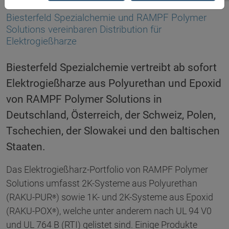
13.09.2016
Biesterfeld Spezialchemie und RAMPF Polymer
Solutions vereinbaren Distribution für
Elektrogießharze
Biesterfeld Spezialchemie vertreibt ab sofort
Elektrogießharze aus Polyurethan und Epoxid
von RAMPF Polymer Solutions in
Deutschland, Österreich, der Schweiz, Polen,
Tschechien, der Slowakei und den baltischen
Staaten.
Das Elektrogießharz-Portfolio von RAMPF Polymer
Solutions umfasst 2K-Systeme aus Polyurethan
(RAKU-PUR
) sowie 1K- und 2K-Systeme aus Epoxid
®
(RAKU-POX
), welche unter anderem nach UL 94 V0
®
und UL 764 B (RTI) gelistet sind. Einige Produkte