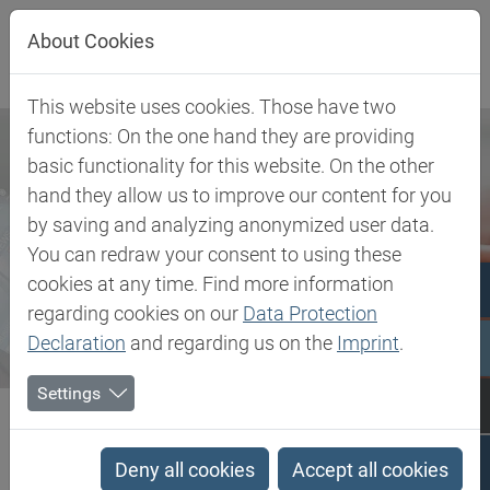
Direkt zur Hauptnavigation springen
Direkt zum Inhalt springen
About Cookies
This website uses cookies. Those have two
functions: On the one hand they are providing
basic functionality for this website. On the other
hand they allow us to improve our content for you
by saving and analyzing anonymized user data.
You can redraw your consent to using these
cookies at any time. Find more information
regarding cookies on our
Data Protection
Declaration
and regarding us on the
Imprint
.
Settings
Biesterfeld SE
Newsroom
Press
Biesterfeld Spezialchemie und RAMPF Polymer Solutions...
Deny all cookies
Accept all cookies