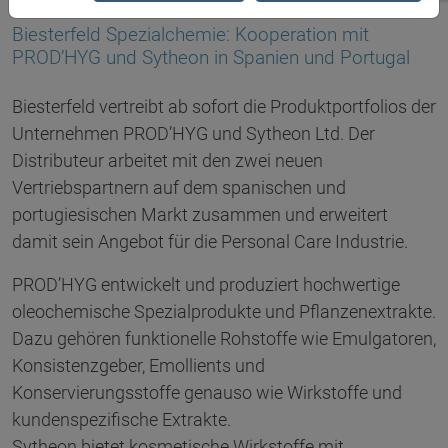
28.03.2017
Biesterfeld Spezialchemie: Kooperation mit
PROD’HYG und Sytheon in Spanien und Portugal
Biesterfeld vertreibt ab sofort die Produktportfolios der
Unternehmen PROD’HYG und Sytheon Ltd. Der
Distributeur arbeitet mit den zwei neuen
Vertriebspartnern auf dem spanischen und
portugiesischen Markt zusammen und erweitert
damit sein Angebot für die Personal Care Industrie.
PROD’HYG entwickelt und produziert hochwertige
oleochemische Spezialprodukte und Pflanzenextrakte.
Dazu gehören funktionelle Rohstoffe wie Emulgatoren,
Konsistenzgeber, Emollients und
Konservierungsstoffe genauso wie Wirkstoffe und
kundenspezifische Extrakte.
Sytheon bietet kosmetische Wirkstoffe mit