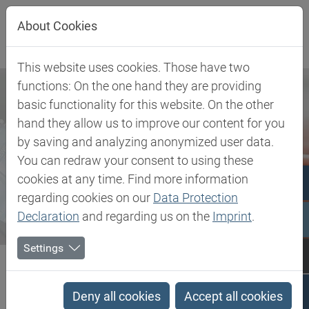
Direkt zur Hauptnavigation springen
Direkt zum Inhalt springen
About Cookies
This website uses cookies. Those have two
functions: On the one hand they are providing
basic functionality for this website. On the other
hand they allow us to improve our content for you
by saving and analyzing anonymized user data.
You can redraw your consent to using these
cookies at any time. Find more information
regarding cookies on our
Data Protection
Declaration
and regarding us on the
Imprint
.
Settings
Biesterfeld SE
Newsroom
Press
Biesterfeld Spezialchemie: Kooperation mit PROD’HYG und Sytheon...
Deny all cookies
Accept all cookies