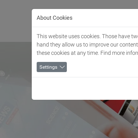
Direkt zur Hauptnavigation springen
Direkt zum Inhalt springen
About Cookies
Kundenindu
This website uses cookies. Those have two 
hand they allow us to improve our conten
these cookies at any time. Find more info
Settings