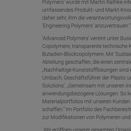
Polymers‘ wurde mit Martin Rathke inte
umfassendes Produkt- und Markt-Know-
daher sehr, ihm die verantwortungsvol
‘Engineering Polymers‘ anzuvertrauen.“
‘Advanced Polymers’ vereint unter Busi
Copolymere, transparente technische 
Butadien-Blockcopolymere. Mit ‘Susta
Abteilung geschaffen, die einen zentra
„Nachhaltige Kunststofflösungen sind e
Umbach, Geschäftsführer der Plastic 
Solutions‘. „Gemeinsam mit unseren inn
anwendungsbezogene Lösungen. So kö
Materialportfolios mit unseren Kunden
schaffen.“ Im Portfolio des Fachbereic
zur Modifikationen von Polymeren und
„Wir eröffnen unserer gesamten Organis