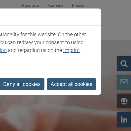
Standorte
Karriere
Presse
om
Unternehmen
Kontakt
onality for this website. On the other
You can redraw your consent to using
ion
and regarding us on the
Imprint
.
Deny all cookies
Accept all cookies