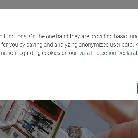
strien
Märkte & Produkte
Expertise
Newsro
functions: On the one hand they are providing basic functi
t for you by saving and analyzing anonymized user data. 
rmation regarding cookies on our
Data Protection Declarat