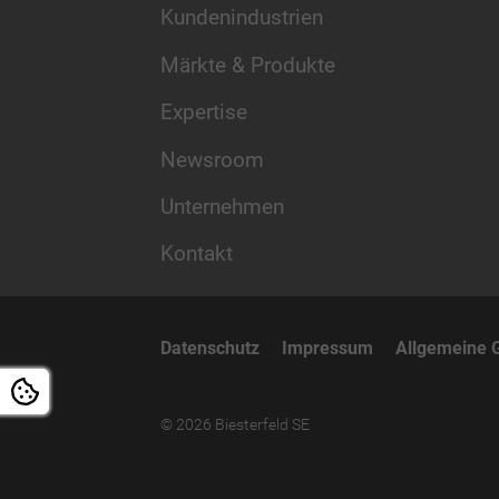
Kundenindustrien
Märkte & Produkte
Expertise
Newsroom
Unternehmen
Kontakt
Datenschutz
Impressum
Allgemeine 
© 2026 Biesterfeld SE