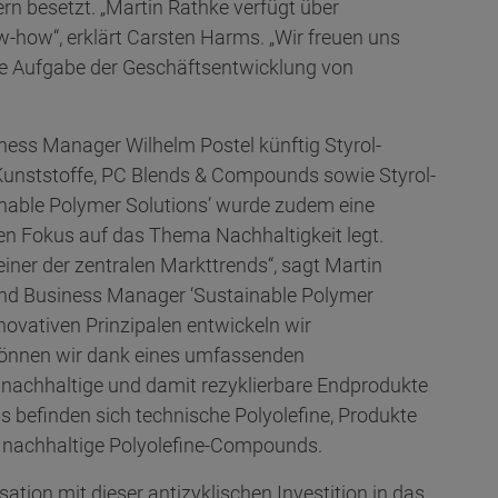
rn besetzt. „Martin Rathke verfügt über
how“, erklärt Carsten Harms. „Wir freuen uns
le Aufgabe der Geschäftsentwicklung von
ness Manager Wilhelm Postel künftig Styrol-
Kunststoffe, PC Blends & Compounds sowie Styrol-
inable Polymer Solutions’ wurde zudem eine
len Fokus auf das Thema Nachhaltigkeit legt.
iner der zentralen Markttrends“, sagt Martin
und Business Manager ‘Sustainable Polymer
ovativen Prinzipalen entwickeln wir
nnen wir dank eines umfassenden
 nachhaltige und damit rezyklierbare Endprodukte
hs befinden sich technische Polyolefine, Produkte
 nachhaltige Polyolefine-Compounds.
ation mit dieser antizyklischen Investition in das