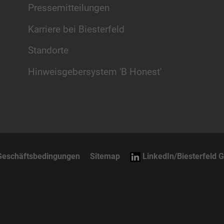
Pressemitteilungen
Karriere bei Biesterfeld
Standorte
Hinweisgebersystem 'B Honest'
Geschäftsbedingungen
Sitemap
LinkedIn/Biesterfeld 