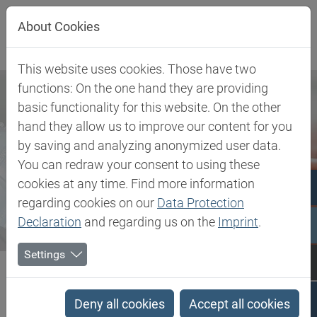
Direkt zur Hauptnavigation springen
Direkt zum Inhalt springen
About Cookies
This website uses cookies. Those have two
functions: On the one hand they are providing
basic functionality for this website. On the other
hand they allow us to improve our content for you
by saving and analyzing anonymized user data.
You can redraw your consent to using these
cookies at any time. Find more information
regarding cookies on our
Data Protection
Declaration
and regarding us on the
Imprint
.
Settings
Biesterfeld SE
Newsroom
News
Biesterfeld NEWS Personal Care - Oktober 2017
Deny all cookies
Accept all cookies