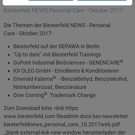
18.10.2017
Biesterfeld NEWS Personal Care - Oktober 2017
Die Themen der Biesterfeld NEWS - Personal
Care - Oktober 2017:
Biesterfeld auf der SEPAWA in Berlin
"Up to date" mit Biesterfeld Trainings
®
DuPont Industrial BioSciences - GENENCARE
IOI OLEO GmbH - Emollients & Konditionierer
®
Emerald Kalama
- Benzaldehyd, Benzylakohol,
Natriumbenzoat, Benzoesäure
®
Dow Corning
Trademark Change
Zum Download bitte <link https:
www.biesterfeld.com fileadmin docs bsc-newsletter
biesterfeldnews_personal_care_10.2017web.pdf
_blank external-link-new-window herunterladen der