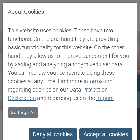
Direkt zur Hauptnavigation springen
Direkt zum Inhalt springen
About Cookies
This website uses cookies. Those have two
functions: On the one hand they are providing
basic functionality for this website. On the other
hand they allow us to improve our content for you
by saving and analyzing anonymized user data.
You can redraw your consent to using these
cookies at any time. Find more information
regarding cookies on our
Data Protection
Declaration
and regarding us on the
Imprint
.
Settings
Biesterfeld SE
Newsroom
News
Biesterfeld NEWS Cleaning - Oktober 2018
Deny all cookies
Accept all cookies