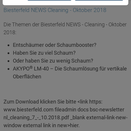
08.10.2018
Biesterfeld NEWS Cleaning - Oktober 2018
Die Themen der Biesterfeld NEWS - Cleaning - Oktober
2018:
Entschäumer oder Schaumbooster?
Haben Sie zu viel Schaum?
Oder haben Sie zu wenig Schaum?
®
AKYPO
LM-40 – Die Schaumlösung für vertikale
Oberflächen
Zum Download klicken Sie bitte
<link https:
www.biesterfeld.com fileadmin docs bsc-newsletter
nl_cleaning_7_-_10.2018.pdf _blank external-link-new-
window external link in new>hier
.