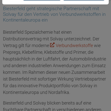
16.12.2021
Biesterfeld geht strategische Partnerschaft mit
Solvay für den Vertrieb von Verbundwerkstoffen in
Kontinentaleuropa ein
Biesterfeld Spezialchemie hat einen
Distributionsvertrag mit Solvay unterzeichnet. Der
Vertrag gilt für moderne
Verbundwerkstoffe
wie
Prepregs, Klebefilme, Klebstoffe und Primer, die
hauptsächlich in der Luftfahrt, der Automobilindustrie
und anderen industriellen Anwendungen zum Einsatz
kommen. Im Rahmen dieser neuen Zusammenarbeit
ist Biesterfeld mit sofortiger Wirkung Vertriebspartner
für das innovative Produktportfolio von Solvay in
Kontinentaleuropa und Nordafrika.
Biesterfeld und Solvay blicken bereits auf eine
fruchtbare Partnerschaft in verschiedenen anderen