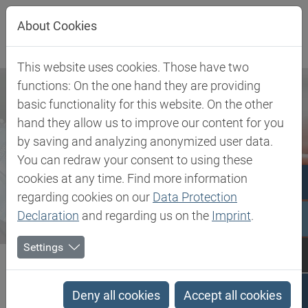
Direkt zur Hauptnavigation springen
Direkt zum Inhalt springen
About Cookies
This website uses cookies. Those have two
functions: On the one hand they are providing
basic functionality for this website. On the other
hand they allow us to improve our content for you
by saving and analyzing anonymized user data.
You can redraw your consent to using these
cookies at any time. Find more information
regarding cookies on our
Data Protection
Declaration
and regarding us on the
Imprint
.
Settings
Biesterfeld SE
Newsroom
Press
Biesterfeld geht strategische Partnerschaft mit Solvay für den...
Deny all cookies
Accept all cookies