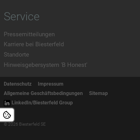
Service
Pressemitteilungen
Karriere bei Biesterfeld
Standorte
Hinweisgebersystem 'B Honest'
Datenschutz
Impressum
Allgemeine Geschäftsbedingungen
Sitemap
LinkedIn/Biesterfeld Group
© 2026 Biesterfeld SE