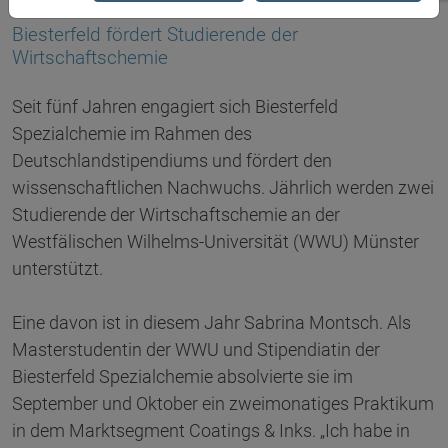
18.11.2016
Biesterfeld fördert Studierende der
Wirtschaftschemie
Seit fünf Jahren engagiert sich Biesterfeld
Spezialchemie im Rahmen des
Deutschlandstipendiums und fördert den
wissenschaftlichen Nachwuchs. Jährlich werden zwei
Studierende der Wirtschaftschemie an der
Westfälischen Wilhelms-Universität (WWU) Münster
unterstützt.
Eine davon ist in diesem Jahr Sabrina Montsch. Als
Masterstudentin der WWU und Stipendiatin der
Biesterfeld Spezialchemie absolvierte sie im
September und Oktober ein zweimonatiges Praktikum
in dem Marktsegment Coatings & Inks. „Ich habe in