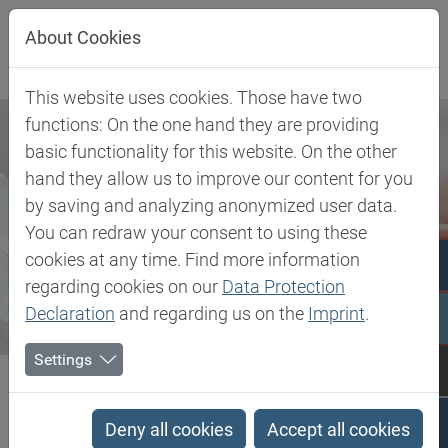
Direkt zur Hauptnavigation springen
Direkt zum Inhalt springen
About Cookies
This website uses cookies. Those have two
functions: On the one hand they are providing
basic functionality for this website. On the other
hand they allow us to improve our content for you
by saving and analyzing anonymized user data.
You can redraw your consent to using these
cookies at any time. Find more information
regarding cookies on our
Data Protection
Declaration
and regarding us on the
Imprint
.
Settings
Biesterfeld SE
Newsroom
News
Biesterfeld fördert Studierende der Wirtschaftschemie
Deny all cookies
Accept all cookies