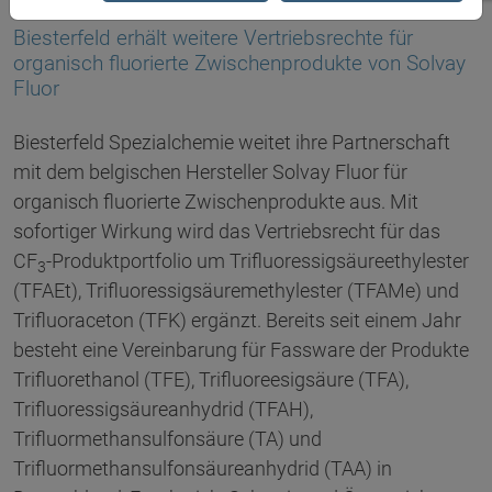
30.08.2021
Biesterfeld erhält weitere Vertriebsrechte für
organisch fluorierte Zwischenprodukte von Solvay
Fluor
Biesterfeld Spezialchemie weitet ihre Partnerschaft
mit dem belgischen Hersteller Solvay Fluor für
organisch fluorierte Zwischenprodukte aus. Mit
sofortiger Wirkung wird das Vertriebsrecht für das
CF
-Produktportfolio um Trifluoressigsäureethylester
3
(TFAEt), Trifluoressigsäuremethylester (TFAMe) und
Trifluoraceton (TFK) ergänzt. Bereits seit einem Jahr
besteht eine Vereinbarung für Fassware der Produkte
Trifluorethanol (TFE), Trifluoreesigsäure (TFA),
Trifluoressigsäureanhydrid (TFAH),
Trifluormethansulfonsäure (TA) und
Trifluormethansulfonsäureanhydrid (TAA) in