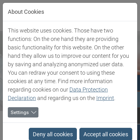
Direkt zur Hauptnavigation springen
Direkt zum Inhalt springen
About Cookies
This website uses cookies. Those have two
functions: On the one hand they are providing
basic functionality for this website. On the other
hand they allow us to improve our content for you
by saving and analyzing anonymized user data.
You can redraw your consent to using these
cookies at any time. Find more information
regarding cookies on our
Data Protection
Declaration
and regarding us on the
Imprint
.
Settings
Biesterfeld SE
Newsroom
Press
Biesterfeld erhält weitere Vertriebsrechte für organisch...
Deny all cookies
Accept all cookies