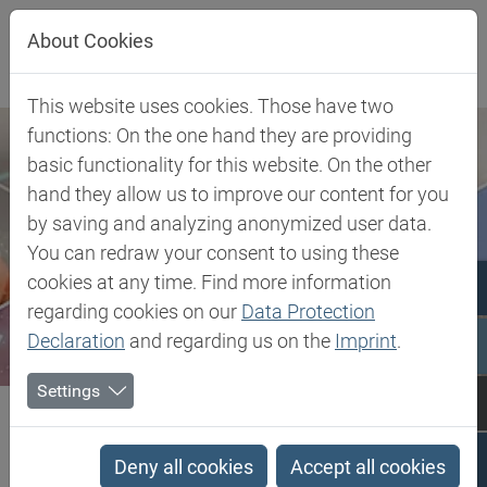
Direkt zur Hauptnavigation springen
Direkt zum Inhalt springen
About Cookies
This website uses cookies. Those have two
functions: On the one hand they are providing
basic functionality for this website. On the other
hand they allow us to improve our content for you
by saving and analyzing anonymized user data.
You can redraw your consent to using these
cookies at any time. Find more information
regarding cookies on our
Data Protection
Declaration
and regarding us on the
Imprint
.
Settings
Biesterfeld SE
HNBR
HNBR
Deny all cookies
Accept all cookies