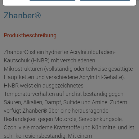
Zhanber®
Produktbeschreibung
Zhanber® ist ein hydrierter Acrylnitrilbutadien-
Kautschuk (HNBR) mit verschiedenen
Mikrostrukturen (vollständig oder teilweise gesättigte
Hauptketten und verschiedene Acrylnitril-Gehalte).
HNBR weist ein ausgezeichnetes
Temperaturverhalten auf und ist beständig gegen
Säuren, Alkalien, Dampf, Sulfide und Amine. Zudem
verfügt Zhanber® über eine herausragende
Beständigkeit gegen Motoröle, Servolenkungsöle,
Ozon, viele moderne Kraftstoffe und Kühlmittel und ist
sehr korrosionsbeständig. Mit einem