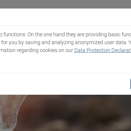
strien
Märkte & Produkte
Expertise
Newsro
functions: On the one hand they are providing basic functi
t for you by saving and analyzing anonymized user data. 
rmation regarding cookies on our
Data Protection Declarat