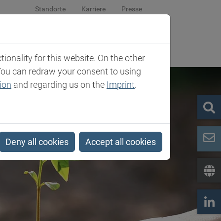
Standorte
Karriere
Presse
om
Unternehmen
Kontakt
onality for this website. On the other
You can redraw your consent to using
ion
and regarding us on the
Imprint
.
Deny all cookies
Accept all cookies