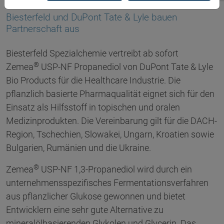
07.09.2017
Biesterfeld und DuPont Tate & Lyle bauen
Partnerschaft aus
Biesterfeld Spezialchemie vertreibt ab sofort
®
Zemea
USP-NF Propanediol von DuPont Tate & Lyle
Bio Products für die Healthcare Industrie. Die
pflanzlich basierte Pharmaqualität eignet sich für den
Einsatz als Hilfsstoff in topischen und oralen
Medizinprodukten. Die Vereinbarung gilt für die DACH-
Region, Tschechien, Slowakei, Ungarn, Kroatien sowie
Bulgarien, Rumänien und die Ukraine.
®
Zemea
USP-NF 1,3-Propanediol wird durch ein
unternehmensspezifisches Fermentationsverfahren
aus pflanzlicher Glukose gewonnen und bietet
Entwicklern eine sehr gute Alternative zu
mineralölbasierenden Glykolen und Glycerin. Das