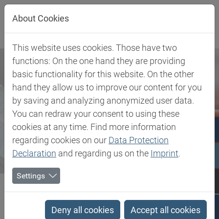
Direkt zur Hauptnavigation springen
Direkt zum Inhalt springen
About Cookies
This website uses cookies. Those have two
functions: On the one hand they are providing
basic functionality for this website. On the other
hand they allow us to improve our content for you
by saving and analyzing anonymized user data.
You can redraw your consent to using these
cookies at any time. Find more information
regarding cookies on our
Data Protection
Declaration
and regarding us on the
Imprint
.
Settings
Biesterfeld SE
Newsroom
Press
Biesterfeld und DuPont Tate & Lyle bauen Partnerschaft aus
Deny all cookies
Accept all cookies