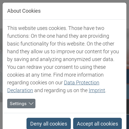
Direkt zur Hauptnavigation springen
Direkt zum Inhalt springen
About Cookies
This website uses cookies. Those have two
functions: On the one hand they are providing
basic functionality for this website. On the other
hand they allow us to improve our content for you
by saving and analyzing anonymized user data.
You can redraw your consent to using these
cookies at any time. Find more information
regarding cookies on our
Data Protection
Declaration
and regarding us on the
Imprint
.
Settings
Biesterfeld SE
Newsroom
Press
Biesterfeld und Kelisema bauen erfolgreiche Partnerschaft weiter...
Deny all cookies
Accept all cookies