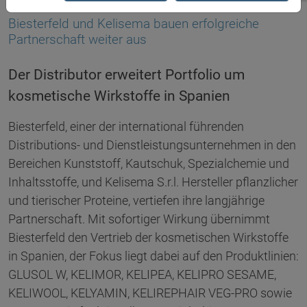
29.01.2026
Biesterfeld und Kelisema bauen erfolgreiche
Partnerschaft weiter aus
Der Distributor erweitert Portfolio um
kosmetische Wirkstoffe in Spanien
Biesterfeld, einer der international führenden
Distributions- und Dienstleistungsunternehmen in den
Bereichen Kunststoff, Kautschuk, Spezialchemie und
Inhaltsstoffe, und Kelisema S.r.l. Hersteller pflanzlicher
und tierischer Proteine, vertiefen ihre langjährige
Partnerschaft. Mit sofortiger Wirkung übernimmt
Biesterfeld den Vertrieb der kosmetischen Wirkstoffe
in Spanien, der Fokus liegt dabei auf den Produktlinien:
GLUSOL W, KELIMOR, KELIPEA, KELIPRO SESAME,
KELIWOOL, KELYAMIN, KELIREPHAIR VEG-PRO sowie