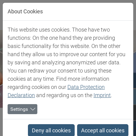
Direkt zur Hauptnavigation springen
Direkt zum Inhalt springen
About Cookies
This website uses cookies. Those have two
functions: On the one hand they are providing
basic functionality for this website. On the other
hand they allow us to improve our content for you
by saving and analyzing anonymized user data.
You can redraw your consent to using these
cookies at any time. Find more information
regarding cookies on our
Data Protection
Declaration
and regarding us on the
Imprint
.
Settings
Biesterfeld SE
Kundenindustrien
Electric, Electronic & Energy
Office Equipment
PLA - Biobased Polylactide Acid Compound
Deny all cookies
Accept all cookies