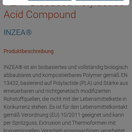
PLA - Biobased Polylactide
Acid Compound
INZEA®
Produktbeschreibung
INZEA® ist ein biobasiertes und vollständig biologisch
abbaubares und kompostierbares Polymer gemäß EN
13432, basierend auf Polylactide (PLA) und Stärke aus
erneuerbaren und nichtgenetisch modifizierten
Rohstoffquellen, die nicht mit der Lebensmittelkette in
Konkurrenz stehen. Es ist für den Lebensmittelkontakt
gemäß Verordnung (EU) 10/2011 geeignet und kann
per Spritzguss, Extrusion und Thermoformen mit
konventionellen Verarbeitungsmaschinen verarbeitet