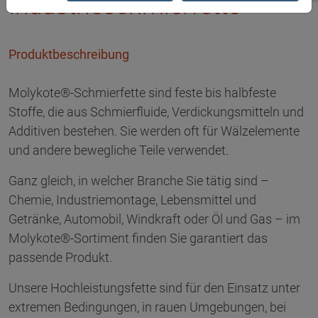
Industrieschmierfette
Produktbeschreibung
Molykote®-Schmierfette sind feste bis halbfeste
Stoffe, die aus Schmierfluide, Verdickungsmitteln und
Additiven bestehen. Sie werden oft für Wälzelemente
und andere bewegliche Teile verwendet.
Ganz gleich, in welcher Branche Sie tätig sind –
Chemie, Industriemontage, Lebensmittel und
Getränke, Automobil, Windkraft oder Öl und Gas – im
Molykote®-Sortiment finden Sie garantiert das
passende Produkt.
Unsere Hochleistungsfette sind für den Einsatz unter
extremen Bedingungen, in rauen Umgebungen, bei