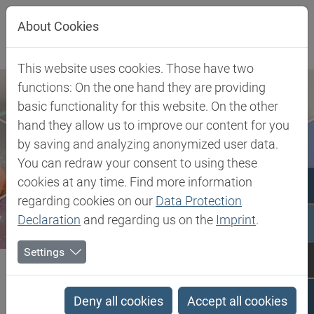
Direkt zur Hauptnavigation springen
Direkt zum Inhalt springen
About Cookies
This website uses cookies. Those have two
functions: On the one hand they are providing
basic functionality for this website. On the other
hand they allow us to improve our content for you
by saving and analyzing anonymized user data.
You can redraw your consent to using these
cookies at any time. Find more information
regarding cookies on our
Data Protection
Declaration
and regarding us on the
Imprint
.
Settings
Biesterfeld SE
Kundenindustrien
Mobility
Interior
Industrial Greases
Deny all cookies
Accept all cookies